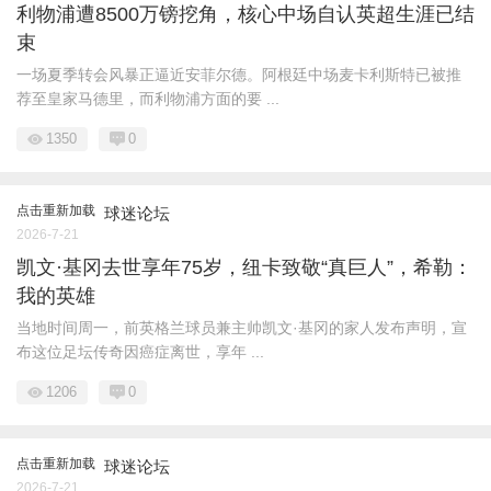
利物浦遭8500万镑挖角，核心中场自认英超生涯已结
束
一场夏季转会风暴正逼近安菲尔德。阿根廷中场麦卡利斯特已被推
荐至皇家马德里，而利物浦方面的要 ...
1350
0
点击重新加载
球迷论坛
2026-7-21
凯文·基冈去世享年75岁，纽卡致敬“真巨人”，希勒：
我的英雄
当地时间周一，前英格兰球员兼主帅凯文·基冈的家人发布声明，宣
布这位足坛传奇因癌症离世，享年 ...
1206
0
点击重新加载
球迷论坛
2026-7-21