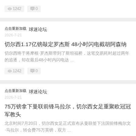
1242
0
点击重新加载
球迷论坛
2026-7-21
切尔西1.17亿镑敲定罗杰斯 48小时闪电截胡阿森纳
切尔西终于将摩根·罗杰斯带到了斯坦福桥，这笔交易耗时超过两年
的追逐，却在最后48小时内闪电达 ...
1242
0
点击重新加载
球迷论坛
2026-7-21
75万镑拿下曼联前锋马拉尔，切尔西女足重聚欧冠冠
军教头
北京时间7月20日，切尔西女足正式宣布从曼联签下法国前锋梅尔文
·马拉尔，转会费75万英镑，双方 ...