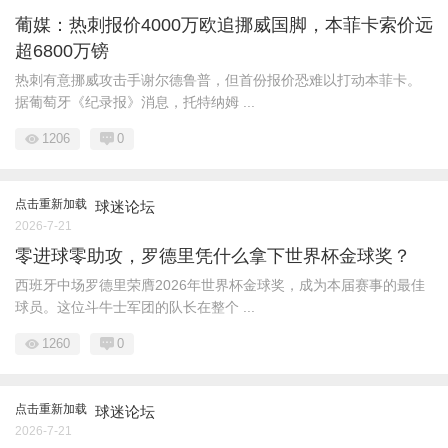
葡媒：热刺报价4000万欧追挪威国脚，本菲卡索价远
超6800万镑
热刺有意挪威攻击手谢尔德鲁普，但首份报价恐难以打动本菲卡。
据葡萄牙《纪录报》消息，托特纳姆 ...
1206
0
点击重新加载
球迷论坛
2026-7-21
零进球零助攻，罗德里凭什么拿下世界杯金球奖？
西班牙中场罗德里荣膺2026年世界杯金球奖，成为本届赛事的最佳
球员。这位斗牛士军团的队长在整个 ...
1260
0
点击重新加载
球迷论坛
2026-7-21