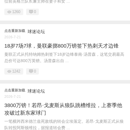
位前英格兰队长兼主帅在妻子和女 ...
1260
0
点击重新加载
球迷论坛
2026-7-21
18岁7场7球，曼联豪掷800万镑签下热刺天才边锋
曼联正式从托特纳姆热刺签下18岁边锋泰南·汤普森，这笔交易最高
总价可达800万英镑。汤普森出自 ...
1242
0
点击重新加载
球迷论坛
2026-7-21
3800万镑！若昂·戈麦斯从狼队跳槽维拉，上赛季他
攻破过新东家球门
一笔横跨西米德兰兹死敌线的转会尘埃落定。若昂·戈麦斯正式从狼
队转投阿斯顿维拉，据报道转会费 ...