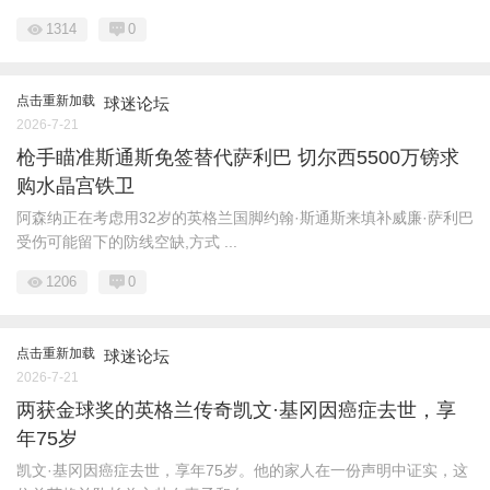
1314
0
点击重新加载
球迷论坛
2026-7-21
枪手瞄准斯通斯免签替代萨利巴 切尔西5500万镑求
购水晶宫铁卫
阿森纳正在考虑用32岁的英格兰国脚约翰·斯通斯来填补威廉·萨利巴
受伤可能留下的防线空缺,方式 ...
1206
0
点击重新加载
球迷论坛
2026-7-21
两获金球奖的英格兰传奇凯文·基冈因癌症去世，享
年75岁
凯文·基冈因癌症去世，享年75岁。他的家人在一份声明中证实，这