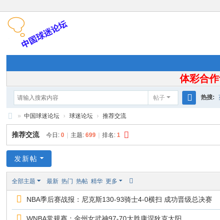
体彩合作
热搜:
帖子
搜
»
中国球迷论坛
›
球迷论坛
›
推荐交流
索
中
推荐交流
今日:
0
|
主题:
699
|
排名:
1
国
球
发新帖
迷
全部主题
最新
热门
热帖
精华
更多
论
NBA季后赛战报：尼克斯130-93骑士4-0横扫 成功晋级总决赛
坛
WNBA常规赛：金州女武神97-70大胜康涅狄克太阳