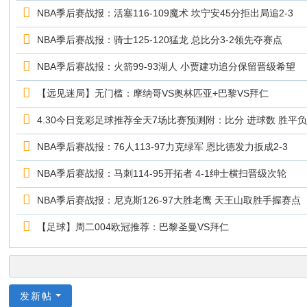
NBA季后赛战报：活塞116-109魔术 坎宁安45分拒出局追2-3
NBA季后赛战报：骑士125-120猛龙 总比分3-2领先夺赛点
NBA季后赛战报：火箭99-93湖人 小贾建功追分保留晋级希望
【远见迷局】无门槛：摩纳哥VS奥林匹亚+巴黎VS拜仁
4.30今日竞彩足球推荐全天7场比赛预测附：比分 进球数 胜平
NBA季后赛战报：76人113-97力克绿军 恩比德发力扳成2-3
NBA季后赛战报：马刺114-95开拓者 4-1绅士横扫晋级次轮
NBA季后赛战报：尼克斯126-97大胜老鹰 天王山取胜手握赛点
【足球】周二004欧冠推荐：巴黎圣曼VS拜仁
发新帖