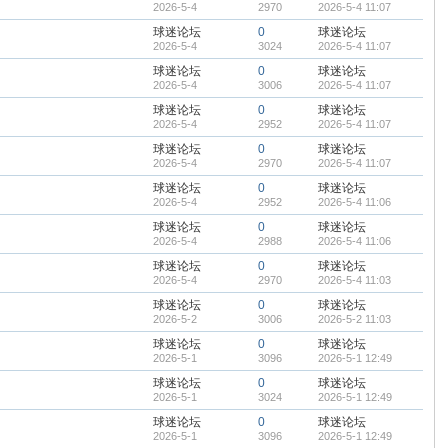
2026-5-4
2970
2026-5-4 11:07
球迷论坛
0
球迷论坛
2026-5-4
3024
2026-5-4 11:07
球迷论坛
0
球迷论坛
2026-5-4
3006
2026-5-4 11:07
球迷论坛
0
球迷论坛
2026-5-4
2952
2026-5-4 11:07
球迷论坛
0
球迷论坛
2026-5-4
2970
2026-5-4 11:07
球迷论坛
0
球迷论坛
2026-5-4
2952
2026-5-4 11:06
球迷论坛
0
球迷论坛
2026-5-4
2988
2026-5-4 11:06
球迷论坛
0
球迷论坛
2026-5-4
2970
2026-5-4 11:03
球迷论坛
0
球迷论坛
2026-5-2
3006
2026-5-2 11:03
球迷论坛
0
球迷论坛
2026-5-1
3096
2026-5-1 12:49
球迷论坛
0
球迷论坛
2026-5-1
3024
2026-5-1 12:49
球迷论坛
0
球迷论坛
2026-5-1
3096
2026-5-1 12:49