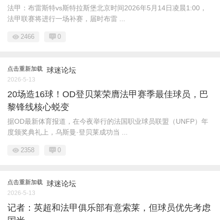
法甲：布雷斯特vs斯特拉斯堡北京时间2026年5月14日凌晨1:00，
法甲联赛将进行一场补赛，届时布雷 ...
2466
0
点击重新加载
球迷论坛
2026-5-13
20场造16球！OD登贝莱荣膺法甲赛季最佳球员，巴
黎锋线核心蜕变
据OD最新体育报道，在今夜举行的法国职业球员联盟（UNFP）年
度颁奖典礼上，乌斯曼·登贝莱成功当 ...
2358
0
点击重新加载
球迷论坛
2026-5-13
记者：英超和法甲俱乐部有意索莱，但球员优先考虑