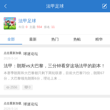
法甲足球
法甲足球
今日:
0
主题:
554
排名:
11
全部
最新
热门
热帖
精华
点击重新加载
球迷论坛
2026-5-14
法甲：朗斯vs大巴黎，三分钟看穿这场法甲的剧本！
本赛季朗斯和大巴黎都只剩下两轮联赛，目前大巴黎73分，朗斯67
分，大巴黎领先朗斯6分，理论上来 ...
2556
0
点击重新加载
球迷论坛
2026-5-14