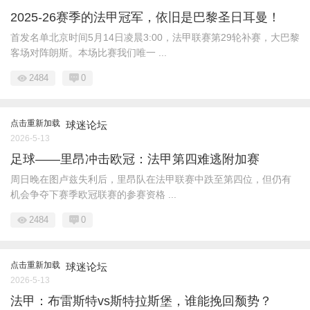
2025-26赛季的法甲冠军，依旧是巴黎圣日耳曼！
首发名单北京时间5月14日凌晨3:00，法甲联赛第29轮补赛，大巴黎
客场对阵朗斯。本场比赛我们唯一 ...
2484
0
点击重新加载
球迷论坛
2026-5-13
足球——里昂冲击欧冠：法甲第四难逃附加赛
周日晚在图卢兹失利后，里昂队在法甲联赛中跌至第四位，但仍有
机会争夺下赛季欧冠联赛的参赛资格 ...
2484
0
点击重新加载
球迷论坛
2026-5-13
法甲：布雷斯特vs斯特拉斯堡，谁能挽回颓势？