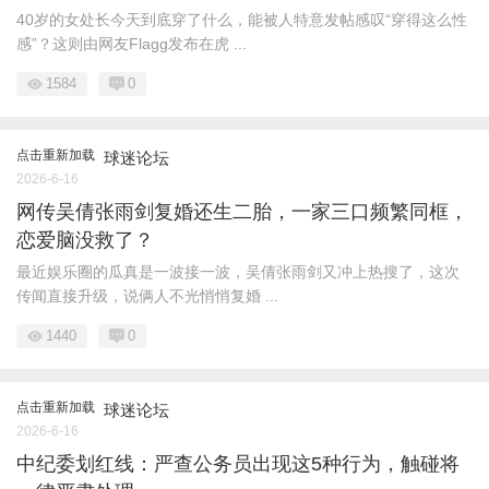
40岁的女处长今天到底穿了什么，能被人特意发帖感叹“穿得这么性
感”？这则由网友Flagg发布在虎 ...
1584
0
点击重新加载
球迷论坛
2026-6-16
网传吴倩张雨剑复婚还生二胎，一家三口频繁同框，
恋爱脑没救了？
最近娱乐圈的瓜真是一波接一波，吴倩张雨剑又冲上热搜了，这次
传闻直接升级，说俩人不光悄悄复婚 ...
1440
0
点击重新加载
球迷论坛
2026-6-16
中纪委划红线：严查公务员出现这5种行为，触碰将