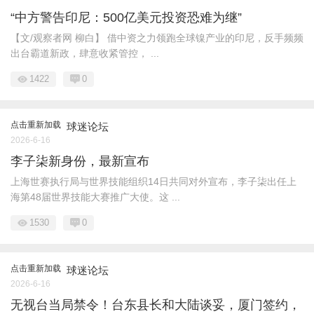
“中方警告印尼：500亿美元投资恐难为继”
【文/观察者网 柳白】 借中资之力领跑全球镍产业的印尼，反手频频
出台霸道新政，肆意收紧管控， ...
1422
0
点击重新加载
球迷论坛
2026-6-16
李子柒新身份，最新宣布
上海世赛执行局与世界技能组织14日共同对外宣布，李子柒出任上
海第48届世界技能大赛推广大使。这 ...
1530
0
点击重新加载
球迷论坛
2026-6-16
无视台当局禁令！台东县长和大陆谈妥，厦门签约，