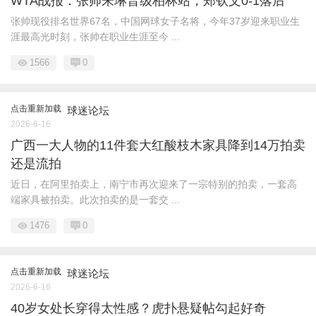
WTA战报：张帅朱琳晋级柏林站，郑钦文0-1落后
张帅现役排名世界67名，中国网球女子名将，今年37岁迎来职业生
涯最高光时刻，张帅在职业生涯至今 ...
1566
0
点击重新加载
球迷论坛
2026-6-16
广西一大人物的11件套大红酸枝木家具降到14万拍卖
还是流拍
近日，在阿里拍卖上，南宁市再次迎来了一宗特别的拍卖，一套高
端家具被拍卖。此次拍卖的是一套交 ...
1476
0
点击重新加载
球迷论坛
2026-6-16
40岁女处长穿得太性感？虎扑悬疑帖勾起好奇