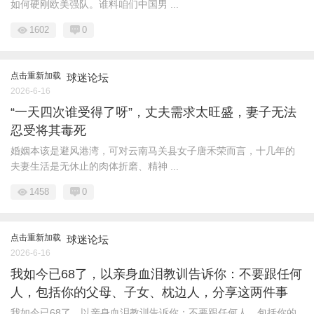
如何硬刚欧美强队。谁料咱们中国男 ...
1602
0
点击重新加载
球迷论坛
2026-6-16
“一天四次谁受得了呀”，丈夫需求太旺盛，妻子无法
忍受将其毒死
婚姻本该是避风港湾，可对云南马关县女子唐禾荣而言，十几年的
夫妻生活是无休止的肉体折磨、精神 ...
1458
0
点击重新加载
球迷论坛
2026-6-16
我如今已68了，以亲身血泪教训告诉你：不要跟任何
人，包括你的父母、子女、枕边人，分享这两件事
我如今已68了，以亲身血泪教训告诉你：不要跟任何人，包括你的