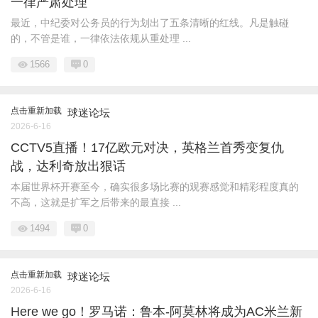
一律严肃处理
最近，中纪委对公务员的行为划出了五条清晰的红线。凡是触碰
的，不管是谁，一律依法依规从重处理 ...
1566
0
点击重新加载
球迷论坛
2026-6-16
CCTV5直播！17亿欧元对决，英格兰首秀变复仇
战，达利奇放出狠话
本届世界杯开赛至今，确实很多场比赛的观赛感觉和精彩程度真的
不高，这就是扩军之后带来的最直接 ...
1494
0
点击重新加载
球迷论坛
2026-6-16
Here we go！罗马诺：鲁本-阿莫林将成为AC米兰新