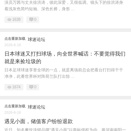
演员万茜与丈夫徐洪涛，彼此深爱，又很低调。镜头下的徐洪涛身
着浅灰色简约短袖、深色长裤，身形 ...
1638
0
点击重新加载
球迷论坛
2026-6-16
日本球迷又打扫球场，向全世界喊话：不要觉得我们
就是来捡垃圾的
日本足球球迷享誉全球的一点，就是离场前总会把看台打扫得干干
净净，此番世界杯对阵荷兰队打出惊 ...
1674
0
点击重新加载
球迷论坛
2026-6-16
遇见小面，储值客户纷纷退款
近日，知名餐饮连锁品牌“遇见小面”以商标侵权为由，将河南南阳一