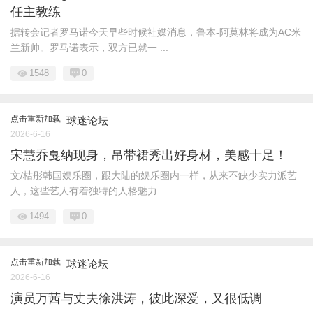
任主教练
据转会记者罗马诺今天早些时候社媒消息，鲁本-阿莫林将成为AC米
兰新帅。罗马诺表示，双方已就一 ...
1548
0
点击重新加载
球迷论坛
2026-6-16
宋慧乔戛纳现身，吊带裙秀出好身材，美感十足！
文/桔彤韩国娱乐圈，跟大陆的娱乐圈内一样，从来不缺少实力派艺
人，这些艺人有着独特的人格魅力 ...
1494
0
点击重新加载
球迷论坛
2026-6-16
演员万茜与丈夫徐洪涛，彼此深爱，又很低调