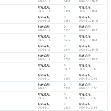
2026-6-11
1458
2026-6-11 18:33
球迷论坛
0
球迷论坛
2026-6-11
1440
2026-6-11 18:33
球迷论坛
0
球迷论坛
2026-6-11
1458
2026-6-11 18:33
球迷论坛
0
球迷论坛
2026-6-11
1512
2026-6-11 18:33
球迷论坛
0
球迷论坛
2026-6-11
1566
2026-6-11 18:33
球迷论坛
0
球迷论坛
2026-6-11
1440
2026-6-11 18:33
球迷论坛
0
球迷论坛
2026-6-11
1710
2026-6-11 18:33
球迷论坛
0
球迷论坛
2026-6-1
2052
2026-6-1 10:56
球迷论坛
0
球迷论坛
2026-6-1
1890
2026-6-1 10:56
球迷论坛
0
球迷论坛
2026-6-1
1908
2026-6-1 10:56
球迷论坛
0
球迷论坛
2026-6-1
2052
2026-6-1 10:56
球迷论坛
0
球迷论坛
2026-6-1
1872
2026-6-1 10:56