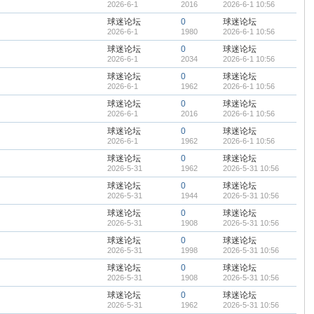
2026-6-1
2016
2026-6-1 10:56
球迷论坛
0
球迷论坛
2026-6-1
1980
2026-6-1 10:56
球迷论坛
0
球迷论坛
2026-6-1
2034
2026-6-1 10:56
球迷论坛
0
球迷论坛
2026-6-1
1962
2026-6-1 10:56
球迷论坛
0
球迷论坛
2026-6-1
2016
2026-6-1 10:56
球迷论坛
0
球迷论坛
2026-6-1
1962
2026-6-1 10:56
球迷论坛
0
球迷论坛
2026-5-31
1962
2026-5-31 10:56
球迷论坛
0
球迷论坛
2026-5-31
1944
2026-5-31 10:56
球迷论坛
0
球迷论坛
2026-5-31
1908
2026-5-31 10:56
球迷论坛
0
球迷论坛
2026-5-31
1998
2026-5-31 10:56
球迷论坛
0
球迷论坛
2026-5-31
1908
2026-5-31 10:56
球迷论坛
0
球迷论坛
2026-5-31
1962
2026-5-31 10:56