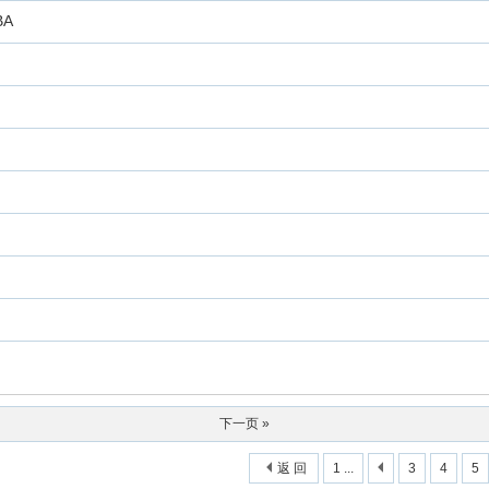
A
球
下一页 »
返 回
1 ...
3
4
5