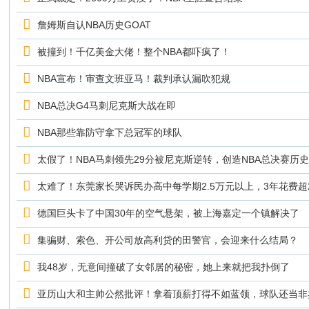
詹姆斯自认NBA历史GOAT
被撞到！千亿美金大佬！整个NBA都吓疯了！
NBA宣布！审查文班亚马！裁判承认漏吹犯规
NBA总决G4马刺尼克斯大战在即
NBA那些靠防守拿下总冠军的球队
太假了！NBA马刺领先29分被尼克斯逆转，创造NBA总决赛历
太难了！东莞家长哭诉民办高中每学期2.5万元以上，3年花费超
德国巨头卡了中国30年的空气悬架，被上海嘉定一个镇解决了
集骗财、索色、开公司放高利贷的田警官，会迎来什么结局？
我48岁，无意间撞破了女邻居的秘密，她上来就把我扑倒了
亚历山大和主帅公然批评！拿着顶薪打得不如蓝领，球队还当非