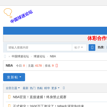
体彩合作
热搜:
帖子
搜
»
中国球迷论坛
›
球迷论坛
›
NBA
索
中
NBA
今日:
0
|
主题:
4178
|
排名:
9
国
球
发新帖
迷
全部主题
最新
热门
热帖
精华
更多
论
NBA官宣！直接逮捕！终身禁止观赛
坛
正式裁定！2600万工资没了！NBA生涯宣告结束