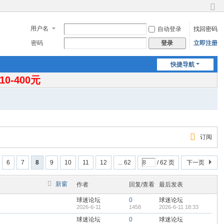
切
换
用户名
自动登录
找回密码
到
窄
密码
立即注册
登录
版
快捷导航
-400元
订阅
6
7
8
9
10
11
12
... 62
/ 62 页
下一页
新窗
作者
回复/查看
最后发表
球迷论坛
0
球迷论坛
2026-6-11
1458
2026-6-11 18:33
球迷论坛
0
球迷论坛