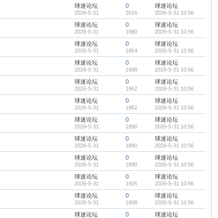
球迷论坛
0
球迷论坛
2026-5-31
2016
2026-5-31 10:56
球迷论坛
0
球迷论坛
2026-5-31
1980
2026-5-31 10:56
球迷论坛
0
球迷论坛
2026-5-31
1854
2026-5-31 10:56
球迷论坛
0
球迷论坛
2026-5-31
1998
2026-5-31 10:56
球迷论坛
0
球迷论坛
2026-5-31
1962
2026-5-31 10:56
球迷论坛
0
球迷论坛
2026-5-31
1962
2026-5-31 10:56
球迷论坛
0
球迷论坛
2026-5-31
1890
2026-5-31 10:56
球迷论坛
0
球迷论坛
2026-5-31
1890
2026-5-31 10:56
球迷论坛
0
球迷论坛
2026-5-31
1890
2026-5-31 10:56
球迷论坛
0
球迷论坛
2026-5-31
1926
2026-5-31 10:56
球迷论坛
0
球迷论坛
2026-5-31
1908
2026-5-31 10:56
球迷论坛
0
球迷论坛