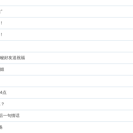
”
！
！
一
神秘好友送祝福
大姐
4点
真？
最后一句情话
场