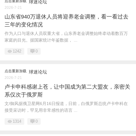
点击重新加载
球迷论坛
2026-7-21
山东省940万退休人员将迎养老金调整，看一看过去
三年的变化情况
作为人口与退休人员双重大省，山东养老金调整始终牵动着数百万
家庭的目光。据国家统计年鉴数据， ...
1242
0
点击重新加载
球迷论坛
2026-7-21
卢卡申科感谢上苍，让中国成为第二大盟友，亲密关
系仅次于俄罗斯
文/御风据俄卫星网6月16日报道，日前，白俄罗斯总统卢卡申科在
接受采访时，罕见用非常感性的语言 ...
1314
0