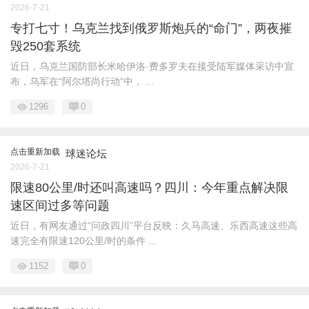
2026-7-21
专打七寸！乌克兰找到俄罗斯炮兵的“命门”，两夜摧
毁250套系统
近日，乌克兰国防部长米哈伊洛·费多罗夫在接受陆军媒体采访中宣
布，乌军在“阿尔塔尚行动”中， ...
1296
0
点击重新加载
球迷论坛
2026-7-21
限速80公里/时还叫高速吗？四川：今年重点解决限
速区间过多等问题
近日，有网友通过“问政四川”平台反映：久马高速、乐西高速这些高
速完全有限速120公里/时的条件 ...
1152
0