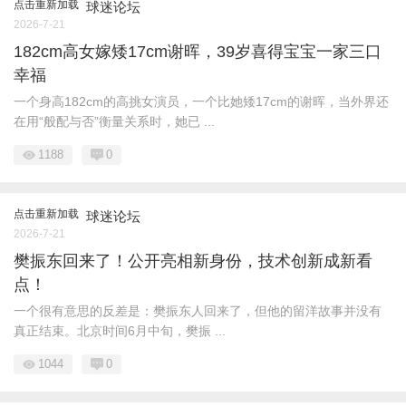
点击重新加载
球迷论坛
2026-7-21
182cm高女嫁矮17cm谢晖，39岁喜得宝宝一家三口
幸福
一个身高182cm的高挑女演员，一个比她矮17cm的谢晖，当外界还
在用“般配与否”衡量关系时，她已 ...
1188
0
点击重新加载
球迷论坛
2026-7-21
樊振东回来了！公开亮相新身份，技术创新成新看
点！
一个很有意思的反差是：樊振东人回来了，但他的留洋故事并没有
真正结束。北京时间6月中旬，樊振 ...
1044
0